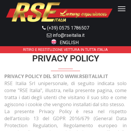
(+39) 0575 1786507
info@rseitalia.it
ENGLISH
RITIRO E RESTITUZIONE VETTURA IN TUTTA ITALIA
PRIVACY POLICY
PRIVACY POLICY DEL SITO WWW.RSEITALIA.IT
RSE Italia Srl unipersonale, di seguito indicata solo
come "RSE Italia", illustra, nella presente pagina, come
tratta i dati degli utenti che visitano il suo sito e come
agiscono i cookie che vengono installati dal sito stesso.
La presente Privacy Policy è resa nel rispetto
dell’articolo 13 del GDPR 2016/679 (General Data
Protection Regulation, Regolamento europeo in